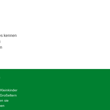
es kennen
g
en
S
Kleinkinder
 Großeltern
en sie
ben