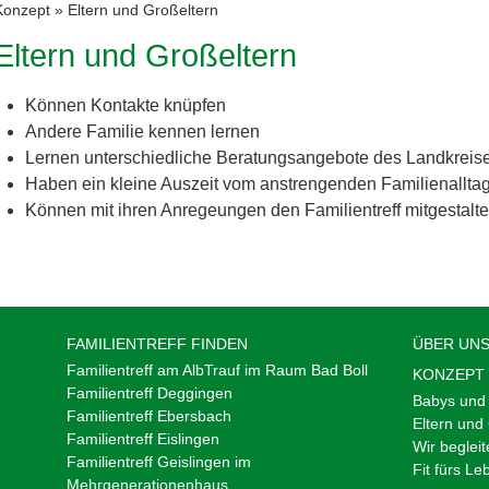
Konzept
»
Eltern und Großeltern
Eltern und Großeltern
Können Kontakte knüpfen
Andere Familie kennen lernen
Lernen unterschiedliche Beratungsangebote des Landkreis
Haben ein kleine Auszeit vom anstrengenden Familienallta
Können mit ihren Anregeungen den Familientreff mitgestalt
FAMILIENTREFF FINDEN
ÜBER UN
Familientreff am AlbTrauf im Raum Bad Boll
KONZEPT
Familientreff Deggingen
Babys und 
Familientreff Ebersbach
Eltern und
Familientreff Eislingen
Wir begleit
Familientreff Geislingen im
Fit fürs Le
Mehrgenerationenhaus