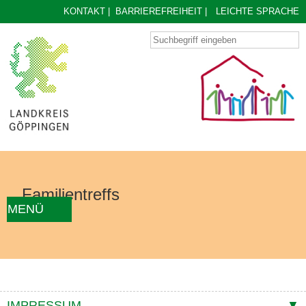
KONTAKT
|
BARRIEREFREIHEIT
|
LEICHTE SPRACHE
Familientreffs
MENÜ
AKTUELLES
FAMILIENTREFF FINDEN
ÜBER UNS
KONZEPT
KONTAKTE
IMPRESSUM