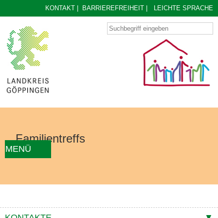
KONTAKT
|
BARRIEREFREIHEIT
|
LEICHTE SPRACHE
Familientreffs
MENÜ
AKTUELLES
FAMILIENTREFF FINDEN
ÜBER UNS
KONZEPT
KONTAKTE
KONTAKTE