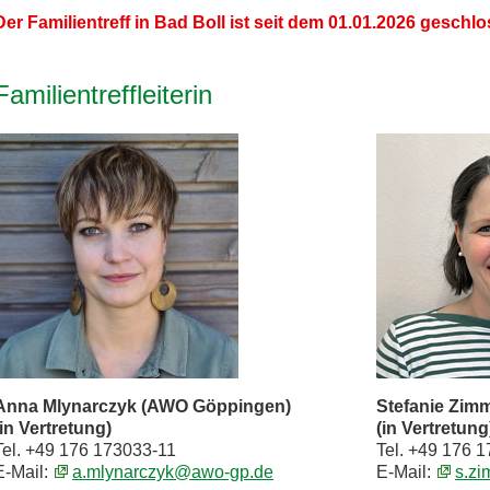
Der Familientreff in Bad Boll ist seit dem 01.01.2026 geschl
Familientreffleiterin
Anna Mlynarczyk (AWO Göppingen)
Stefanie Zi
(in Vertretung)
(in Vertretung
Tel. +49 176 173033-11
Tel. +49 176 
E-Mail:
a.mlynarczyk@awo-gp.de
E-Mail:
s.z