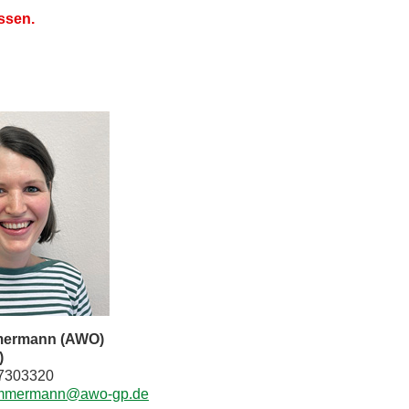
ossen.
mmermann (AWO)
)
17303320
immermann@awo-gp.de