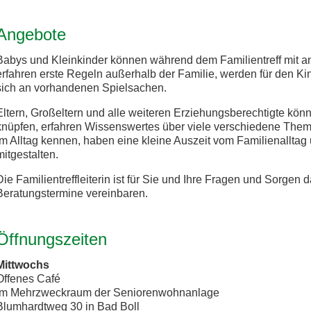
Angebote
Babys und Kleinkinder können während dem Familientreff mit an
erfahren erste Regeln außerhalb der Familie, werden für den Kin
sich an vorhandenen Spielsachen.
Eltern, Großeltern und alle weiteren Erziehungsberechtigte kön
knüpfen, erfahren Wissenswertes über viele verschiedene The
im Alltag kennen, haben eine kleine Auszeit vom Familienalltag
mitgestalten.
Die Familientreffleiterin ist für Sie und Ihre Fragen und Sorgen 
Beratungstermine vereinbaren.
Öffnungszeiten
Mittwochs
Offenes Café
im Mehrzweckraum der Seniorenwohnanlage
Blumhardtweg 30 in Bad Boll