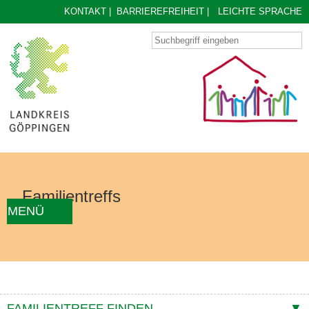
KONTAKT
|
BARRIEREFREIHEIT
|
LEICHTE SPRACHE
Familientreffs
MENÜ
AKTUELLES
FAMILIENTREFF FINDEN
ÜBER UNS
KONZEPT
KONTAKTE
FAMILIENTREFF FINDEN