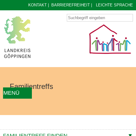
KONTAKT
|
BARRIEREFREIHEIT
|
LEICHTE SPRACHE
Familientreffs
MENÜ
AKTUELLES
FAMILIENTREFF FINDEN
ÜBER UNS
KONZEPT
KONTAKTE
FAMILIENTREFF FINDEN