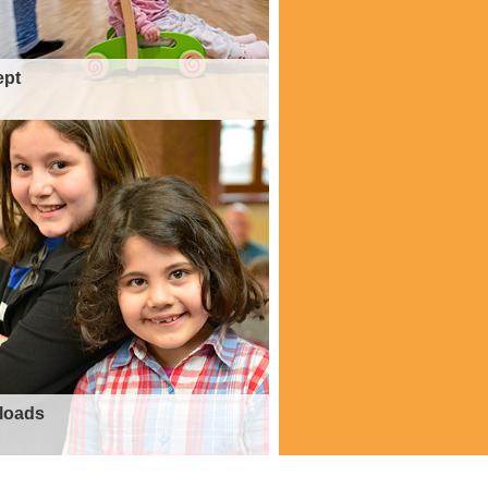
ept
loads