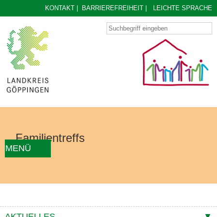
KONTAKT
|
BARRIEREFREIHEIT
|
LEICHTE SPRACHE
Familientreffs
MENÜ
AKTUELLES
FAMILIENTREFF FINDEN
ÜBER UNS
KONZEPT
KONTAKTE
AKTUELLES