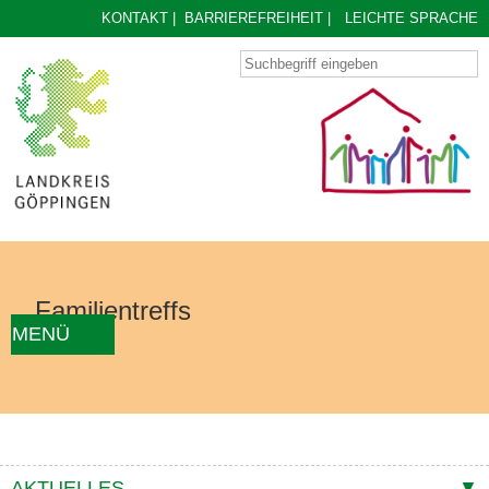
KONTAKT
|
BARRIEREFREIHEIT
|
LEICHTE SPRACHE
Familientreffs
MENÜ
AKTUELLES
FAMILIENTREFF FINDEN
ÜBER UNS
KONZEPT
KONTAKTE
AKTUELLES