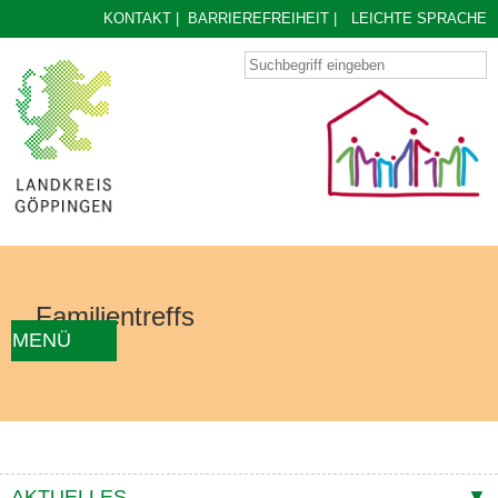
KONTAKT
|
BARRIEREFREIHEIT
|
LEICHTE SPRACHE
Familientreffs
MENÜ
AKTUELLES
FAMILIENTREFF FINDEN
ÜBER UNS
KONZEPT
KONTAKTE
AKTUELLES