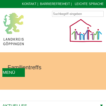
KONTAKT
|
BARRIEREFREIHEIT
|
LEICHTE SPRACHE
Familientreffs
MENÜ
AKTUELLES
FAMILIENTREFF FINDEN
ÜBER UNS
KONZEPT
KONTAKTE
AKTUELLES