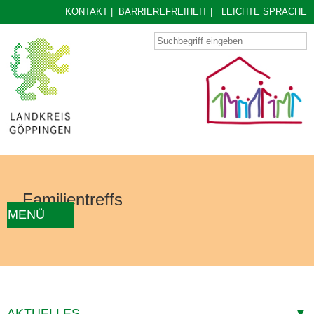
KONTAKT
|
BARRIEREFREIHEIT
|
LEICHTE SPRACHE
Familientreffs
MENÜ
AKTUELLES
FAMILIENTREFF FINDEN
ÜBER UNS
KONZEPT
KONTAKTE
AKTUELLES