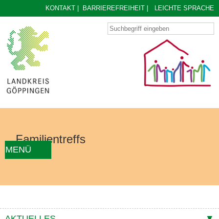
KONTAKT
|
BARRIEREFREIHEIT
|
LEICHTE SPRACHE
Familientreffs
MENÜ
AKTUELLES
FAMILIENTREFF FINDEN
ÜBER UNS
KONZEPT
KONTAKTE
AKTUELLES