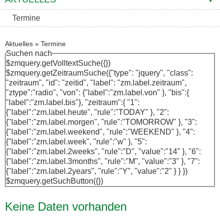
Termine
Aktuelles
»
Termine
Suchen nach
$zmquery.getVolltextSuche({})
$zmquery.getZeitraumSuche({"type": "jquery", "class":
"zeitraum", "id": "zeitid", "label": "zm.label.zeitraum",
"ztype":"radio", "von": {"label":"zm.label.von" }, "bis":{
"label":"zm.label.bis"}, "zeitraum":{ "1":
{"label":"zm.label.heute", "rule":"TODAY" }, "2":
{"label":"zm.label.morgen", "rule":"TOMORROW" }, "3":
{"label":"zm.label.weekend", "rule":"WEEKEND" }, "4":
{"label":"zm.label.week", "rule":"w" }, "5":
{"label":"zm.label.2weeks", "rule":"D", "value":"14" }, "6":
{"label":"zm.label.3months", "rule":"M", "value":"3" }, "7":
{"label":"zm.label.2years", "rule":"Y", "value":"2" } } })
$zmquery.getSuchButton({})
Keine Daten vorhanden