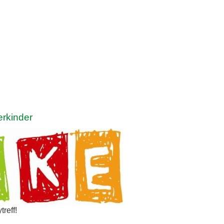
erkinder
reff!