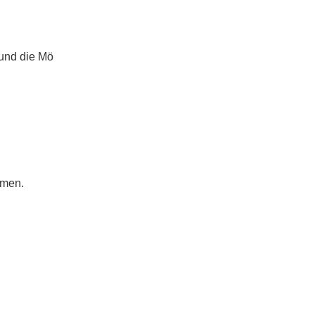
 und die Mö
mmen.