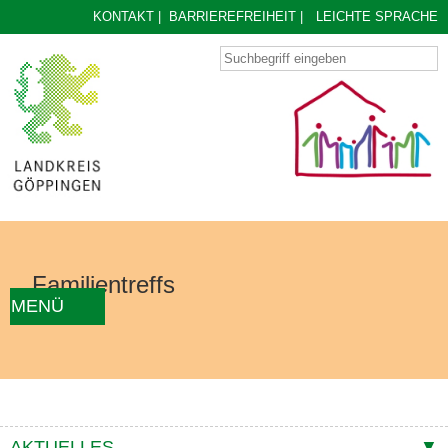
KONTAKT
|
BARRIEREFREIHEIT
|
LEICHTE SPRACHE
Familientreffs
MENÜ
AKTUELLES
FAMILIENTREFF FINDEN
ÜBER UNS
KONZEPT
KONTAKTE
AKTUELLES