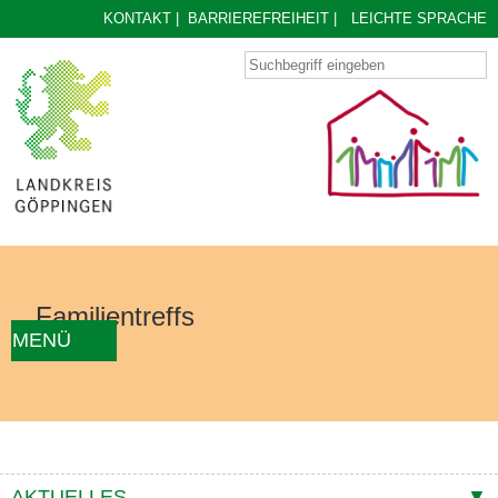
KONTAKT
|
BARRIEREFREIHEIT
|
LEICHTE SPRACHE
Familientreffs
MENÜ
AKTUELLES
FAMILIENTREFF FINDEN
ÜBER UNS
KONZEPT
KONTAKTE
AKTUELLES