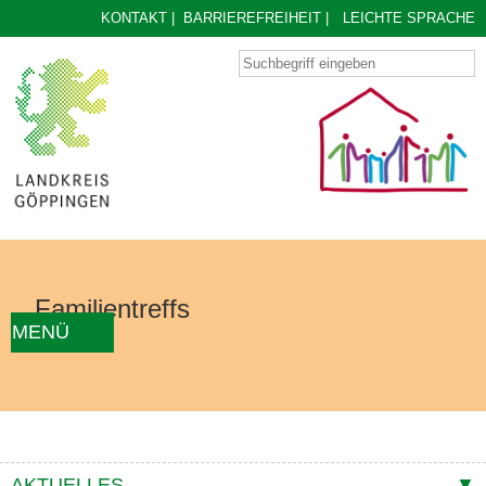
KONTAKT
|
BARRIEREFREIHEIT
|
LEICHTE SPRACHE
Familientreffs
MENÜ
AKTUELLES
FAMILIENTREFF FINDEN
ÜBER UNS
KONZEPT
KONTAKTE
AKTUELLES