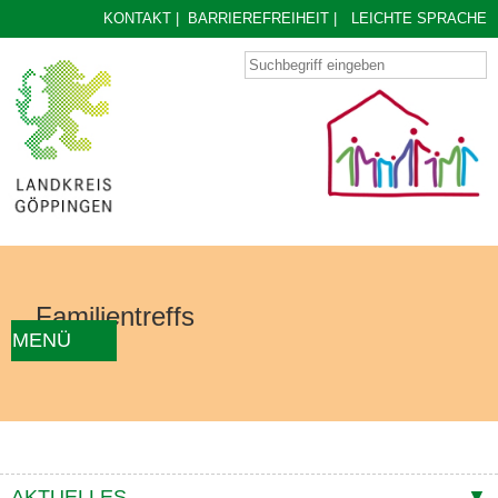
KONTAKT
|
BARRIEREFREIHEIT
|
LEICHTE SPRACHE
Familientreffs
MENÜ
AKTUELLES
FAMILIENTREFF FINDEN
ÜBER UNS
KONZEPT
KONTAKTE
AKTUELLES