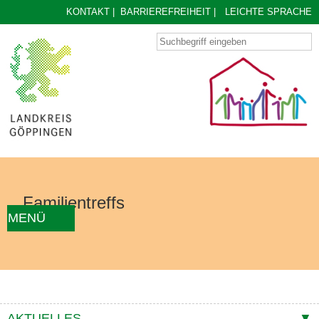
KONTAKT
|
BARRIEREFREIHEIT
|
LEICHTE SPRACHE
Familientreffs
MENÜ
AKTUELLES
FAMILIENTREFF FINDEN
ÜBER UNS
KONZEPT
KONTAKTE
AKTUELLES