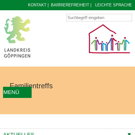
KONTAKT
|
BARRIEREFREIHEIT
|
LEICHTE SPRACHE
Familientreffs
MENÜ
AKTUELLES
FAMILIENTREFF FINDEN
ÜBER UNS
KONZEPT
KONTAKTE
AKTUELLES