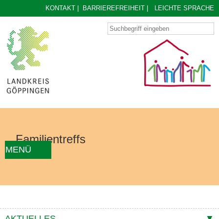
KONTAKT
|
BARRIEREFREIHEIT
|
LEICHTE SPRACHE
Familientreffs
MENÜ
AKTUELLES
FAMILIENTREFF FINDEN
ÜBER UNS
KONZEPT
KONTAKTE
AKTUELLES