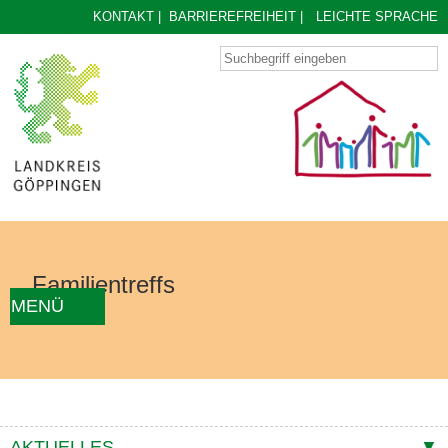
KONTAKT
|
BARRIEREFREIHEIT
|
LEICHTE SPRACHE
Familientreffs
MENÜ
AKTUELLES
FAMILIENTREFF FINDEN
ÜBER UNS
KONZEPT
KONTAKTE
AKTUELLES