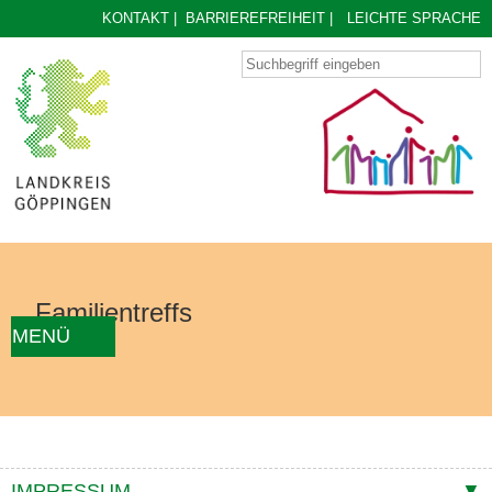
KONTAKT
|
BARRIEREFREIHEIT
|
LEICHTE SPRACHE
Familientreffs
MENÜ
AKTUELLES
FAMILIENTREFF FINDEN
ÜBER UNS
KONZEPT
KONTAKTE
IMPRESSUM