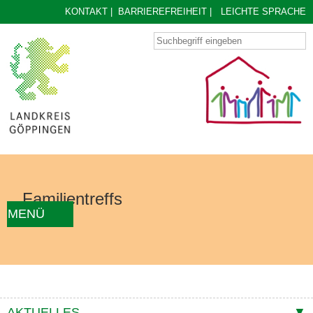
KONTAKT
|
BARRIEREFREIHEIT
|
LEICHTE SPRACHE
Familientreffs
MENÜ
AKTUELLES
FAMILIENTREFF FINDEN
ÜBER UNS
KONZEPT
KONTAKTE
AKTUELLES