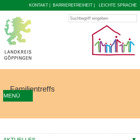
KONTAKT
|
BARRIEREFREIHEIT
|
LEICHTE SPRACHE
Familientreffs
MENÜ
AKTUELLES
FAMILIENTREFF FINDEN
ÜBER UNS
KONZEPT
KONTAKTE
AKTUELLES