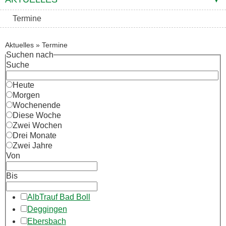
Termine
Aktuelles
»
Termine
Suchen nach
Suche
Heute
Morgen
Wochenende
Diese Woche
Zwei Wochen
Drei Monate
Zwei Jahre
Von
Bis
AlbTrauf Bad Boll
Deggingen
Ebersbach