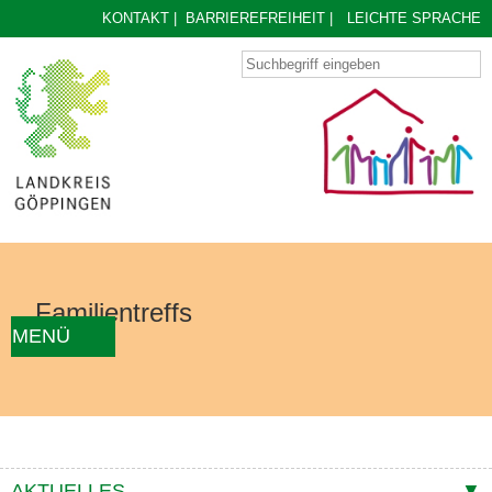
KONTAKT
|
BARRIEREFREIHEIT
|
LEICHTE SPRACHE
Familientreffs
MENÜ
AKTUELLES
FAMILIENTREFF FINDEN
ÜBER UNS
KONZEPT
KONTAKTE
AKTUELLES