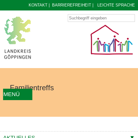
KONTAKT
|
BARRIEREFREIHEIT
|
LEICHTE SPRACHE
Familientreffs
MENÜ
AKTUELLES
FAMILIENTREFF FINDEN
ÜBER UNS
KONZEPT
KONTAKTE
AKTUELLES