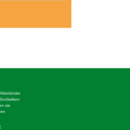
S
Kleinkinder
 Großeltern
en sie
ben
E