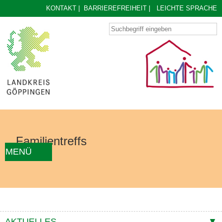
KONTAKT
|
BARRIEREFREIHEIT
|
LEICHTE SPRACHE
Familientreffs
MENÜ
AKTUELLES
FAMILIENTREFF FINDEN
ÜBER UNS
KONZEPT
KONTAKTE
AKTUELLES