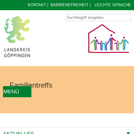
KONTAKT
|
BARRIEREFREIHEIT
|
LEICHTE SPRACHE
Familientreffs
MENÜ
AKTUELLES
FAMILIENTREFF FINDEN
ÜBER UNS
KONZEPT
KONTAKTE
AKTUELLES