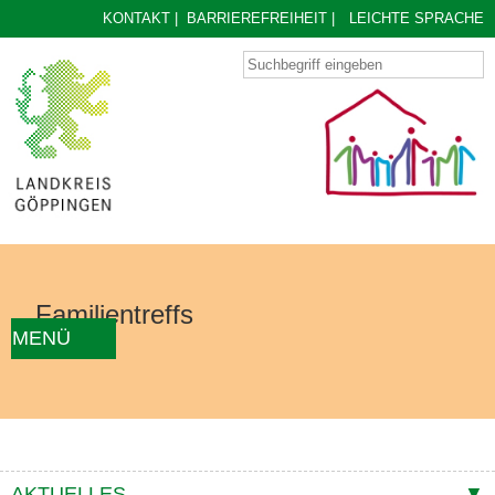
KONTAKT
|
BARRIEREFREIHEIT
|
LEICHTE SPRACHE
Familientreffs
MENÜ
AKTUELLES
FAMILIENTREFF FINDEN
ÜBER UNS
KONZEPT
KONTAKTE
AKTUELLES