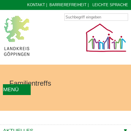
KONTAKT
|
BARRIEREFREIHEIT
|
LEICHTE SPRACHE
Familientreffs
MENÜ
AKTUELLES
FAMILIENTREFF FINDEN
ÜBER UNS
KONZEPT
KONTAKTE
AKTUELLES