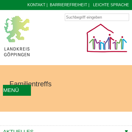
KONTAKT
|
BARRIEREFREIHEIT
|
LEICHTE SPRACHE
Familientreffs
MENÜ
AKTUELLES
FAMILIENTREFF FINDEN
ÜBER UNS
KONZEPT
KONTAKTE
AKTUELLES