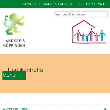
KONTAKT
|
BARRIEREFREIHEIT
|
LEICHTE SPRACHE
Familientreffs
MENÜ
AKTUELLES
FAMILIENTREFF FINDEN
ÜBER UNS
KONZEPT
KONTAKTE
AKTUELLES